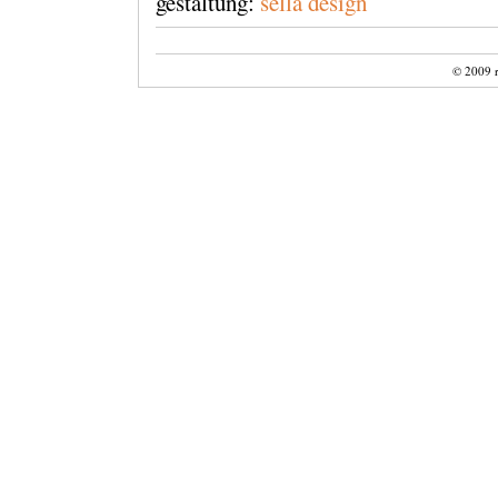
gestaltung:
sella design
© 2009 r